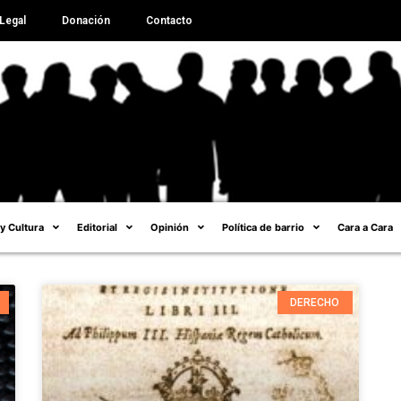
Legal
Donación
Contacto
 y Cultura
Editorial
Opinión
Política de barrio
Cara a Cara
DERECHO