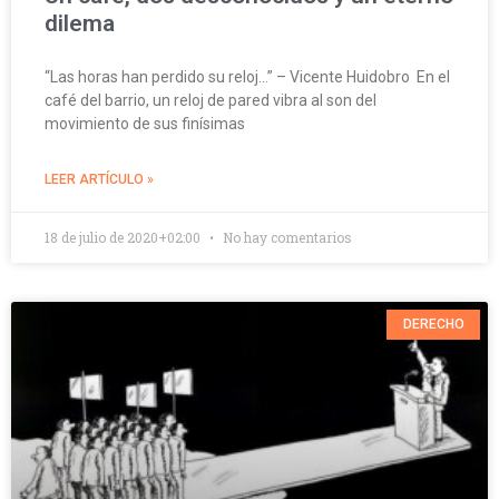
dilema
“Las horas han perdido su reloj…” – Vicente Huidobro En el
café del barrio, un reloj de pared vibra al son del
movimiento de sus finísimas
LEER ARTÍCULO »
18 de julio de 2020+02:00
No hay comentarios
DERECHO