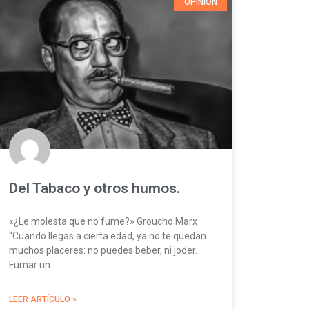
OPINIÓN
Del Tabaco y otros humos.
«¿Le molesta que no fume?» Groucho Marx
“Cuando llegas a cierta edad, ya no te quedan
muchos placeres: no puedes beber, ni joder.
Fumar un
LEER ARTÍCULO »